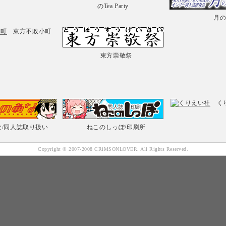
のTea Party
月
東方不敗小町
東方崇敬祭
く
な
/同人誌取り扱い
ねこのしっぽ
/印刷所
Copyright © 2007-2008 CRiMSONLOVER. All Rights Reserved.