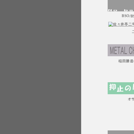
BSO
/
稲田勝道
オ