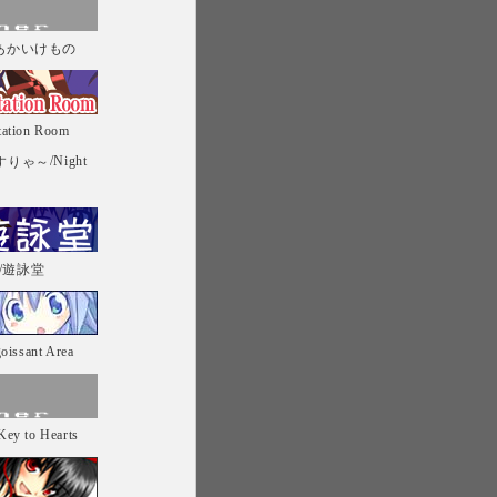
/あかいけもの
tation Room
/Night
すりゃ～
/遊詠堂
oissant Area
Key to Hearts