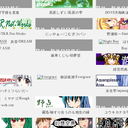
/T字路を直進
高原しずく
/高原の雫
DOVER海峡
/TKR.Net-Works
/Imi
流
にぃやぁ～
/こむぎコパン
野瀬裕一
/DREAM
灰音
は
F ASH
Boy
歯車くじら
/幼夢堂
緋宮昂典
/Evergrace
御浜珠洲
/aquang
/ハチミツらいだ～
水生雫
/Rough
ミヤナゴ
 web site
/
霧迅
/袖すり合うのも他生の縁
ユウキカナタ