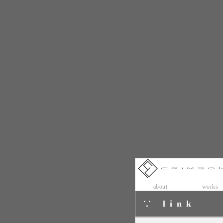
about
works
link