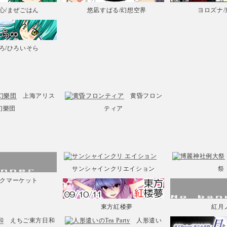
心
/まぜごはん
悠凪すばる
/幻想空界
ヨロズナ
ろ
/ひろいそら
上海アリス
黄昏フロン
幻樂団
ティア
サンシャインクリエイション
祭
クマーケット
東方紅楼夢
紅月
えちご東方日和
人形遣い