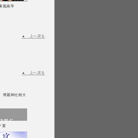
/東風南亭
▲ 上へ戻る
▲ 上へ戻る
博麗神社例大
ノ宴