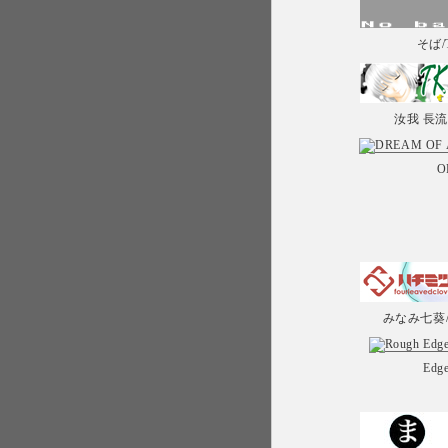
そば
汝我 長
O
みなみ七葵
Edge