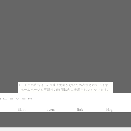
[PR] この広告は3ヶ月以上更新がないため表示されています。
ホームページを更新後24時間以内に表示されなくなります。
illust
event
link
blog