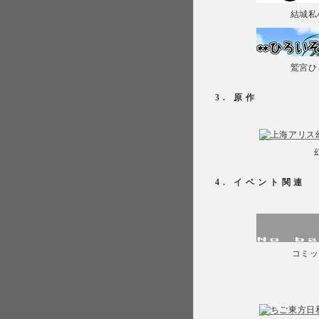
結城私
鷲宮ひ
3. 原作
4. イベント関連
コミッ