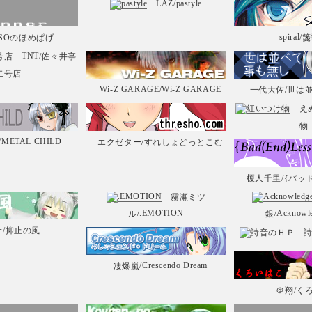
LAZ
/pastyle
spiral
BSOのほめぱげ
/
TNT
/佐々井亭
二号店
Wi-Z GARAGE
/Wi-Z GARAGE
一代大佐
/世は
え
物
/METAL CHILD
エクゼター
/すれしょどっとこむ
榎人千里
/{バッ
霧瀬ミツ
/.EMOTION
/Acknowl
ル
銀
サ
/抑止の風
/Crescendo Dream
凄爆嵐
＠翔
/く