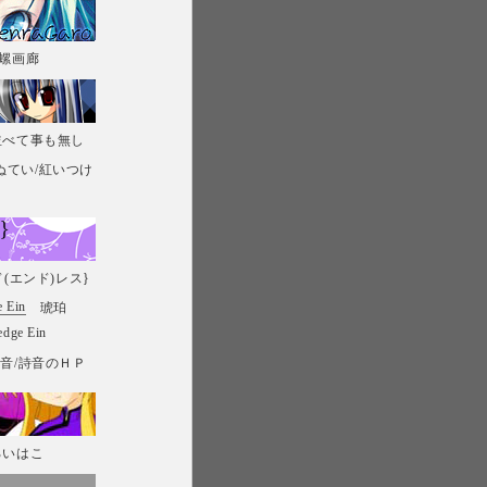
箋螺画廊
並べて事も無し
ぬてい
/紅いつけ
ド(エンド)レス}
琥珀
edge Ein
詩音
/詩音のＨＰ
ろいはこ