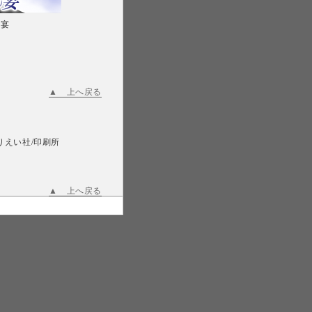
の宴
▲ 上へ戻る
りえい社
/印刷所
▲ 上へ戻る